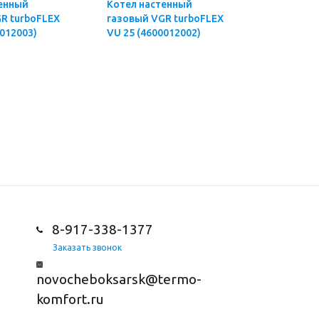
енный
Котел настенный
Котел на
R turboFLEX
газовый VGR turboFLEX
газовый 
0012003)
VU 25 (4600012002)
VUW 29 (
8-917-338-1377
Заказать звонок
novocheboksarsk@termo-
komfort.ru