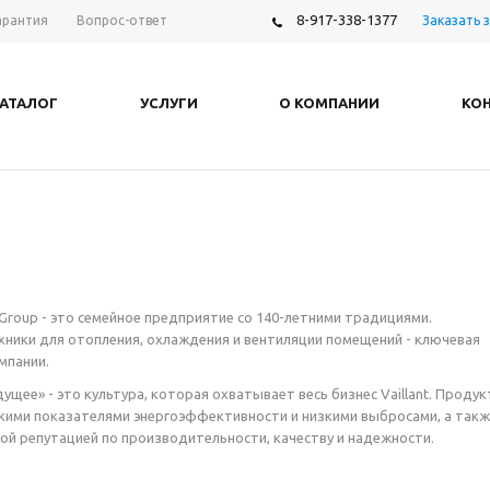
8-917-338-1377
Заказать 
арантия
Вопрос-ответ
АТАЛОГ
УСЛУГИ
О КОМПАНИИ
КО
 Group - это семейное предприятие со 140-летними традициями.
ники для отопления, охлаждения и вентиляции помещений - ключевая
мпании.
ущее» - это культура, которая охватывает весь бизнес Vaillant. Проду
ими показателями энергоэффективности и низкими выбросами, а такж
й репутацией по производительности, качеству и надежности.