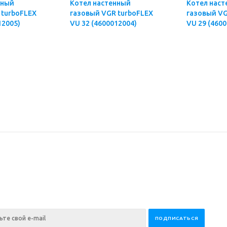
нный
Котел настенный
Котел наст
 turboFLEX
газовый VGR turboFLEX
газовый VG
12005)
VU 32 (4600012004)
VU 29 (460