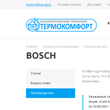
Новочебоксарск
Условия оплаты
Доставка
Г
К
Главная
-
Справочная информация
-
Производители
BOSCH
В 1886 году Робе
Статьи
Штутгарте. Это б
всему миру.
Вопрос-ответ
Производители
Уважаемые оп
акции: «Cash 
по 30.06.202