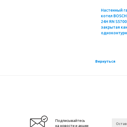
Настенный г
котел BOSCH WBN6000
24H RN S5700 
закрытая ка
одноконтурн
Вернуться
Подписывайтесь
на новости и акции