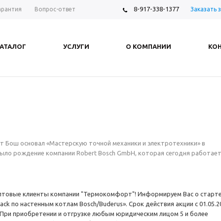
8-917-338-1377
Заказать 
арантия
Вопрос-ответ
АТАЛОГ
УСЛУГИ
О КОМПАНИИ
КО
рт Бош основал «Мастерскую точной механики и электротехники» в
ыло рождение компании Robert Bosch GmbH, которая сегодня работает
товые клиенты компании "Термокомфорт"! Информируем Вас о старт
back по настенным котлам Bosch/Buderus». Срок действия акции с 01.05.2
1. При приобретении и отгрузке любым юридическим лицом 5 и более