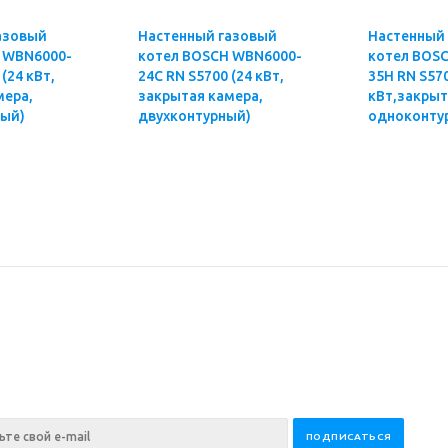
азовый
Настенный газовый
Настенный
-
котел BOSCH WBN6000-
котел BOSCH WBN60
(24 кВт,
24C RN S5700 (24 кВт,
35H RN S5700 
мера,
закрытая камера,
кВт,закрыт
ый)
двухконтурный)
одноконту