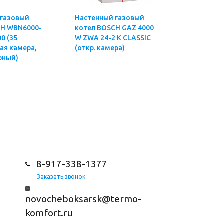
 газовый
Настенный газовый
Переход 
00-
котел BOSCH GAZ 4000
газ WR 1
(35
W ZWA 24-2 K CLASSIC
ая камера,
(откр. камера)
рный)
8-917-338-1377
Заказать звонок
novocheboksarsk@termo-
komfort.ru