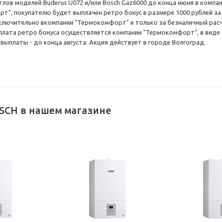
тлов моделей Buderus U072 и/или Bosch Gaz6000 до конца июня в компа
т", покупателю будет выплачен ретро бонус в размере 1000 рублей з
ключительно вкомпании "Термокомфорт" и только за безналичный расч
плата ретро бонуса осуществляется компании "Термокомфорт", в виде
 выплаты - до конца августа. Акция действует в городе Волгоград.
SCH в нашем магазине